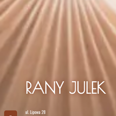
R
A
N
Y
J
U
L
E
K
u
l
.
L
i
p
o
w
a
2
8