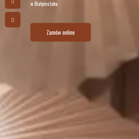
w
B
i
a
ł
y
m
s
t
o
k
u
Zamów online