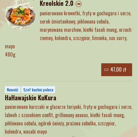
Kreolskie 2.0
panierowane krewetki, fryty w gochugaru i serze,
serek śmietankowy, piklowana cebula,
marynowana marchew, kiełki fasoli mung, orzech
ziemny, kolendra, szczypior, limonka, sos curry,
mayo
480g
47,00 zł
Nowość
Szef kuchni poleca
HaHawajskie KuKura
panierowane kurczaki w glazurze teriyaki, fryty w gochugaru i serze,
labneh z czosnkiem confit, grillowany ananas, kiełki fasoli mung,
piklowana cebula, ogórek świeży, prażona cebulka, szczypior,
kolendra, wasabi mayo