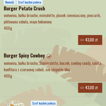
Nowość
Szef kuchni poleca
Burger Potato Crush
wołowina, bułka brioche, mimolette, placek ziemniaczany, pieczarki,
piklowana cebula, mayo bekonowy
400g
43,00 zł
Burger Spicy Cowboy
wołowina, bułka brioche, 2xmimolette, boczek, cowboy candy, sałata,
konfitura z czerwonej cebuli, sos chipotle-bbq
400g
43,00 zł
Szef kuchni poleca