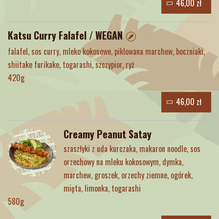
46,00 zł
Katsu Curry Falafel / WEGAN
falafel, sos curry, mleko kokosowe, piklowana marchew, boczniaki,
shiitake furikake, togarashi, szczypior, ryż
420g
46,00 zł
Creamy Peanut Satay
szaszłyki z uda kurczaka, makaron noodle, sos
orzechowy na mleku kokosowym, dymka,
marchew, groszek, orzechy ziemne, ogórek,
mięta, limonka, togarashi
580g