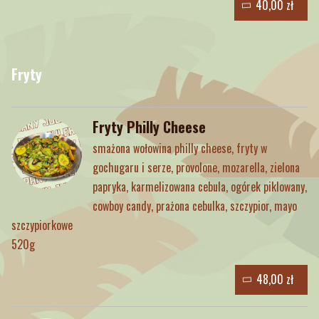
40,00 zł
Fryty
Fryty Philly Cheese
smażona wołowina philly cheese, fryty w
gochugaru i serze, provolone, mozarella, zielona
papryka, karmelizowana cebula, ogórek piklowany,
cowboy candy, prażona cebulka, szczypior, mayo
szczypiorkowe
520g
48,00 zł