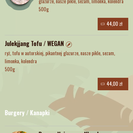
glazurze, nasze pikle, sezam, limonka, kolendra
500g
44,00 zł
Julekjjang Tofu / WEGAN
ryż, tofu w autorskiej, pikantnej glazurze, nasze pikle, sezam,
limonka, kolendra
500g
44,00 zł
Burgery / Kanapki