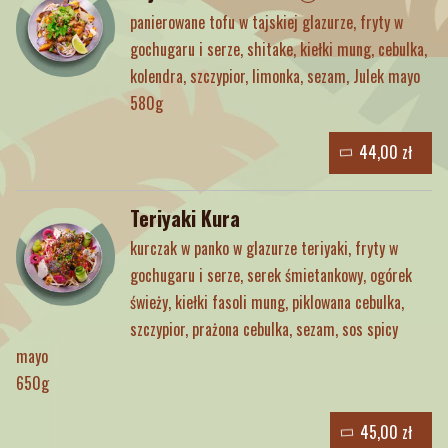
panierowane tofu w tajskiej glazurze, fryty w
gochugaru i serze, shitake, kiełki mung, cebulka,
kolendra, szczypior, limonka, sezam, Julek mayo
580g
44,00 zł
Teriyaki Kura
kurczak w panko w glazurze teriyaki, fryty w
gochugaru i serze, serek śmietankowy, ogórek
świeży, kiełki fasoli mung, piklowana cebulka,
szczypior, prażona cebulka, sezam, sos spicy
mayo
650g
45,00 zł