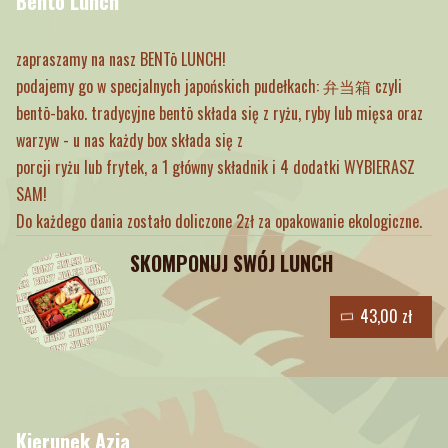
Bento Lunch
zapraszamy na nasz BENTō LUNCH!
podajemy go w specjalnych japońskich pudełkach: 弁当箱 czyli
bentō-bako. tradycyjne bentō składa się z ryżu, ryby lub mięsa oraz
warzyw - u nas każdy box składa się z
porcji ryżu lub frytek, a 1 główny składnik i 4 dodatki WYBIERASZ
SAM!
Do każdego dania zostało doliczone 2zł za opakowanie ekologiczne.
SKOMPONUJ SWÓJ LUNCH
43,00 zł
Kierunek Azja