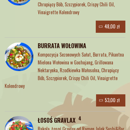
Chrupiący Bób, Szczypiorek, Crispy Chili Oil,
Vinaigrette Kolendrowy
48,00 zł
BURRATA WOŁOWINA
Kompozycja Sezonowych Sałat, Burrata, Pikantna
Mielona Wołowina w Gochujang, Grillowana
Nektarynka, Rzodkiewka Małosolna, Chrupiący
Bób, Szczypiorek, Crispy Chili Oil, Vinaigrette
Kolendrowy
53,00 zł
4
ŁOSOŚ GRAVLAX
Rukola, Łosoś Gravlax od Ramen Julek Sushi&Bar,