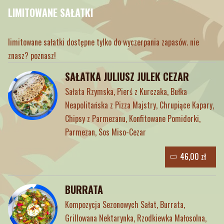
LIMITOWANE SAŁATKI
limitowane sałatki dostępne tylko do wyczerpania zapasów. nie
znasz? poznasz!
SAŁATKA JULIUSZ JULEK CEZAR
Sałata Rzymska, Pierś z Kurczaka, Bułka
Neapolitańska z Pizza Majstry, Chrupiące Kapary,
Chipsy z Parmezanu, Konfitowane Pomidorki,
Parmezan, Sos Miso-Cezar
46,00 zł
BURRATA
Kompozycja Sezonowych Sałat, Burrata,
Grillowana Nektarynka, Rzodkiewka Małosolna,