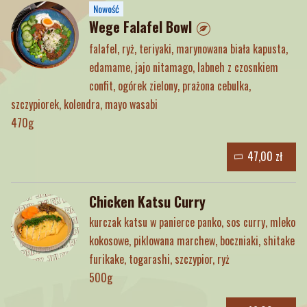
Nowość
Wege Falafel Bowl
falafel, ryż, teriyaki, marynowana biała kapusta,
edamame, jajo nitamago, labneh z czosnkiem
confit, ogórek zielony, prażona cebulka,
szczypiorek, kolendra, mayo wasabi
470g
47,00 zł
Chicken Katsu Curry
kurczak katsu w panierce panko, sos curry, mleko
kokosowe, piklowana marchew, boczniaki, shitake
furikake, togarashi, szczypior, ryż
500g