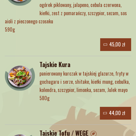
ogórek piklowany, jalapeno, cebula czerwona,
kiełki, zest z pomarańczy, szczypior, sezam, sos
aioli z pieczonego czosnku
590g
45,00 zł
Tajskie Kura
panierowany kurczak w tajskiej glazurze, fryty w
gochugaru i serze, shitake, kiełki mung, cebulka,
kolendra, szczypior, limonka, sezam, Julek mayo
580g
44,00 zł
Tajskie Tofu / WEGE