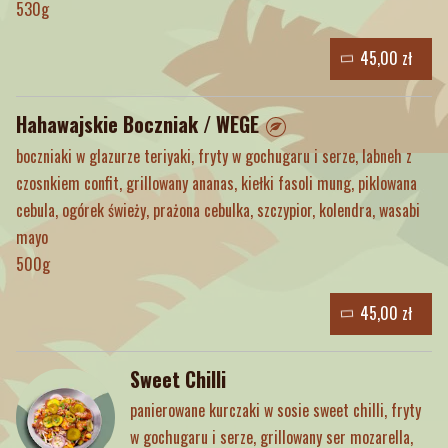
530g
45,00 zł
Hahawajskie Boczniak / WEGE
boczniaki w glazurze teriyaki, fryty w gochugaru i serze, labneh z
czosnkiem confit, grillowany ananas, kiełki fasoli mung, piklowana
cebula, ogórek świeży, prażona cebulka, szczypior, kolendra, wasabi
mayo
500g
45,00 zł
Sweet Chilli
panierowane kurczaki w sosie sweet chilli, fryty
w gochugaru i serze, grillowany ser mozarella,