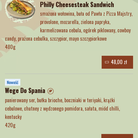
Philly Cheesesteak Sandwich
smażona wołowina, buła od Pawła z Pizza Majstry,
provolone, mozarella, zielona papryka,
karmelizowana cebula, ogórek piklowany, cowboy
candy, prażona cebulka, szczypior, mayo szczypiorkowe
480g
48,00 zł
Nowość
Wege Do Spania
panierowany ser, bułka brioche, boczniaki w teriyaki, krążki
cebulowe, chutney z wędzonego pomidora, sałata, miód chilli,
kentucky
420g