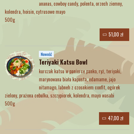
ananas, cowboy candy, polenta, orzech ziemny,
kolendra, hoisin, cytrusowe mayo
500g
51,00 zł
Nowość
Teriyaki Katsu Bowl
kurczak katsu w panierce panko, ryż, teriyaki,
marynowana biała kapusta, edamame, jajo
nitamago, labneh z czosnkiem confit, ogórek
zielony, prażona cebulka, szczypiorek, kolendra, mayo wasabi
500g
47,00 zł