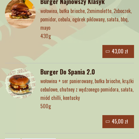
Burger Najnowszy Klasyk
wołowina, bułka brioche, 2xmimolette, 2xboczek,
pomidor, cebula, ogórek piklowany, sałata, bbq,
mayo
430g
43,00 zł
Burger Do Spania 2.0
wołowina + ser panierowany, bułka brioche, krążki
cebulowe, chutney z wędzonego pomidora, sałata,
miód chilli, kentucky
500g
45,00 zł